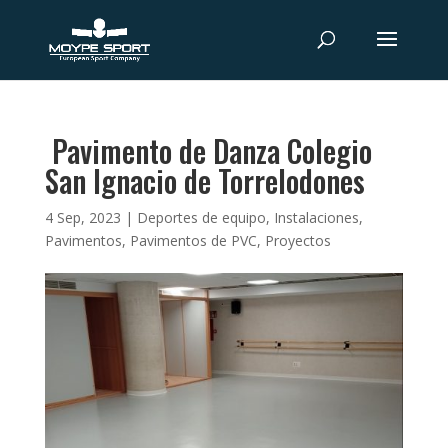
Pavimento de Danza Colegio
San Ignacio de Torrelodones
4 Sep, 2023
|
Deportes de equipo
,
Instalaciones
,
Pavimentos
,
Pavimentos de PVC
,
Proyectos