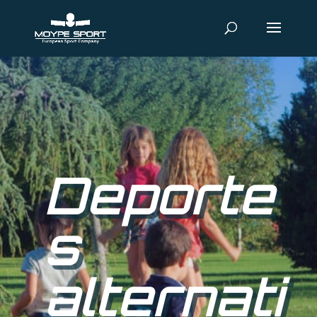
Deporte
s
alternati