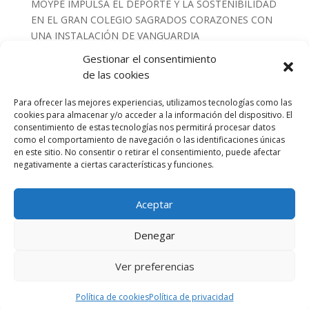
MOYPE IMPULSA EL DEPORTE Y LA SOSTENIBILIDAD
EN EL GRAN COLEGIO SAGRADOS CORAZONES CON
UNA INSTALACIÓN DE VANGUARDIA
MOYPE INSTALA 540 M2 DE RED DE FONDOS
Gestionar el consentimiento
COMBINADA CON LONA DE PVC PARA EL
de las cookies
EMBLEMÁTICO CAMPO DE RUGBY DE
Para ofrecer las mejores experiencias, utilizamos tecnologías como las
PARACUELLLOS DEL JARAMA
cookies para almacenar y/o acceder a la información del dispositivo. El
REVOLUCIÓN SOBRE LA PISTA: Estrenamos 685 m² de
consentimiento de estas tecnologías nos permitirá procesar datos
tecnología Tenis Life de Composan en Las Rozas
como el comportamiento de navegación o las identificaciones únicas
en este sitio. No consentir o retirar el consentimiento, puede afectar
EQUIPAMIENTO DE ÉLITE PARA EL DEPORTE DE
negativamente a ciertas características y funciones.
ALTO RENDIMIENTO : NUESTRO ÚLTIMO PROYECTO
EN EL CAR DE MADRID.
Aceptar
Instalación de nuevas protecciones y banquillos
antivandálicos en el Campo de Fútbol de Humanes de
Denegar
Madrid
Ver preferencias
Cargar más (6/146)
Política de cookies
Política de privacidad