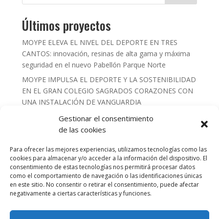
Últimos proyectos
MOYPE ELEVA EL NIVEL DEL DEPORTE EN TRES
CANTOS: innovación, resinas de alta gama y máxima
seguridad en el nuevo Pabellón Parque Norte
MOYPE IMPULSA EL DEPORTE Y LA SOSTENIBILIDAD
EN EL GRAN COLEGIO SAGRADOS CORAZONES CON
UNA INSTALACIÓN DE VANGUARDIA
MOYPE INSTALA 540 M2 DE RED DE FONDOS
Gestionar el consentimiento
COMBINADA CON LONA DE PVC PARA EL
de las cookies
EMBLEMÁTICO CAMPO DE RUGBY DE
Para ofrecer las mejores experiencias, utilizamos tecnologías como las
PARACUELLLOS DEL JARAMA
cookies para almacenar y/o acceder a la información del dispositivo. El
REVOLUCIÓN SOBRE LA PISTA: Estrenamos 685 m² de
consentimiento de estas tecnologías nos permitirá procesar datos
tecnología Tenis Life de Composan en Las Rozas
como el comportamiento de navegación o las identificaciones únicas
en este sitio. No consentir o retirar el consentimiento, puede afectar
EQUIPAMIENTO DE ÉLITE PARA EL DEPORTE DE
negativamente a ciertas características y funciones.
ALTO RENDIMIENTO : NUESTRO ÚLTIMO PROYECTO
EN EL CAR DE MADRID.