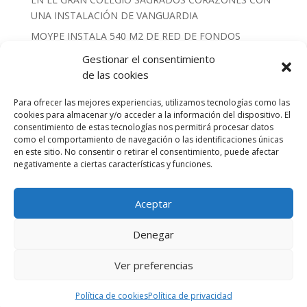
UNA INSTALACIÓN DE VANGUARDIA
MOYPE INSTALA 540 M2 DE RED DE FONDOS
COMBINADA CON LONA DE PVC PARA EL
Gestionar el consentimiento
EMBLEMÁTICO CAMPO DE RUGBY DE
de las cookies
PARACUELLLOS DEL JARAMA
Para ofrecer las mejores experiencias, utilizamos tecnologías como las
REVOLUCIÓN SOBRE LA PISTA: Estrenamos 685 m² de
cookies para almacenar y/o acceder a la información del dispositivo. El
tecnología Tenis Life de Composan en Las Rozas
consentimiento de estas tecnologías nos permitirá procesar datos
EQUIPAMIENTO DE ÉLITE PARA EL DEPORTE DE
como el comportamiento de navegación o las identificaciones únicas
en este sitio. No consentir o retirar el consentimiento, puede afectar
ALTO RENDIMIENTO : NUESTRO ÚLTIMO PROYECTO
negativamente a ciertas características y funciones.
EN EL CAR DE MADRID.
Instalación de nuevas protecciones y banquillos
Aceptar
antivandálicos en el Campo de Fútbol de Humanes de
Madrid
Denegar
Renovamos las pistas deportivas de Leganés
Ver preferencias
Cargar más (6/145)
Política de cookies
Política de privacidad