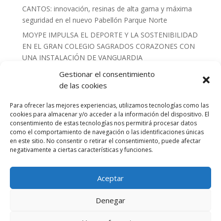
CANTOS: innovación, resinas de alta gama y máxima
seguridad en el nuevo Pabellón Parque Norte
MOYPE IMPULSA EL DEPORTE Y LA SOSTENIBILIDAD
EN EL GRAN COLEGIO SAGRADOS CORAZONES CON
UNA INSTALACIÓN DE VANGUARDIA
MOYPE INSTALA 540 M2 DE RED DE FONDOS
Gestionar el consentimiento
COMBINADA CON LONA DE PVC PARA EL
de las cookies
EMBLEMÁTICO CAMPO DE RUGBY DE
Para ofrecer las mejores experiencias, utilizamos tecnologías como las
PARACUELLLOS DEL JARAMA
cookies para almacenar y/o acceder a la información del dispositivo. El
REVOLUCIÓN SOBRE LA PISTA: Estrenamos 685 m² de
consentimiento de estas tecnologías nos permitirá procesar datos
tecnología Tenis Life de Composan en Las Rozas
como el comportamiento de navegación o las identificaciones únicas
en este sitio. No consentir o retirar el consentimiento, puede afectar
EQUIPAMIENTO DE ÉLITE PARA EL DEPORTE DE
negativamente a ciertas características y funciones.
ALTO RENDIMIENTO : NUESTRO ÚLTIMO PROYECTO
EN EL CAR DE MADRID.
Aceptar
Instalación de nuevas protecciones y banquillos
antivandálicos en el Campo de Fútbol de Humanes de
Denegar
Madrid