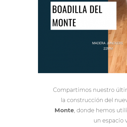
Compartimos nuestro últim
la construcción del nue
Monte
, donde hemos uti
un espacio 