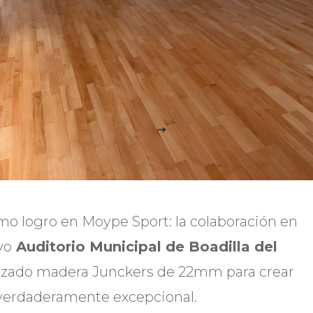
o logro en Moype Sport: la colaboración en
vo
Auditorio Municipal de Boadilla del
lizado madera Junckers de 22mm para crear
verdaderamente excepcional.