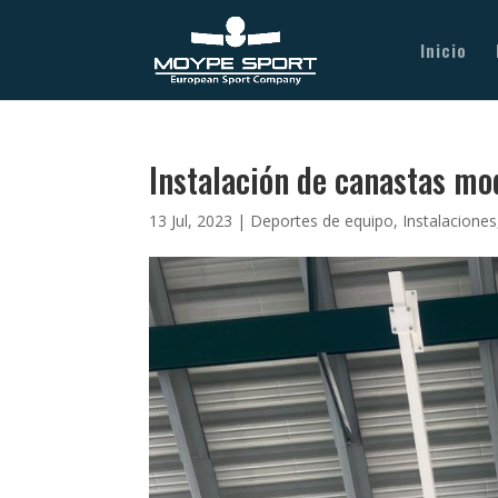
Inicio
Instalación de canastas mo
13 Jul, 2023
|
Deportes de equipo
,
Instalaciones