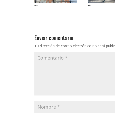
moypesport-canastas-modelomuncial-madrid-2023 (4)
moypesport-canastas-modelomuncial-madrid-2023 (2)
Enviar comentario
Tu dirección de correo electrónico no será publi