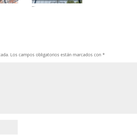
moypesport-canastas-modelomuncial-madrid-2023
cada.
Los campos obligatorios están marcados con
*