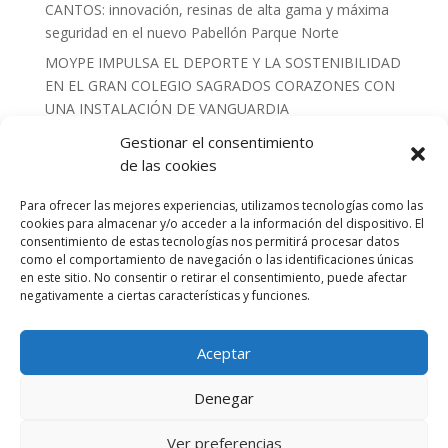
CANTOS: innovación, resinas de alta gama y máxima
seguridad en el nuevo Pabellón Parque Norte
MOYPE IMPULSA EL DEPORTE Y LA SOSTENIBILIDAD
EN EL GRAN COLEGIO SAGRADOS CORAZONES CON
UNA INSTALACIÓN DE VANGUARDIA
MOYPE INSTALA 540 M2 DE RED DE FONDOS
Gestionar el consentimiento
COMBINADA CON LONA DE PVC PARA EL
de las cookies
EMBLEMÁTICO CAMPO DE RUGBY DE
Para ofrecer las mejores experiencias, utilizamos tecnologías como las
PARACUELLLOS DEL JARAMA
cookies para almacenar y/o acceder a la información del dispositivo. El
REVOLUCIÓN SOBRE LA PISTA: Estrenamos 685 m² de
consentimiento de estas tecnologías nos permitirá procesar datos
como el comportamiento de navegación o las identificaciones únicas
tecnología Tenis Life de Composan en Las Rozas
en este sitio. No consentir o retirar el consentimiento, puede afectar
EQUIPAMIENTO DE ÉLITE PARA EL DEPORTE DE
negativamente a ciertas características y funciones.
ALTO RENDIMIENTO : NUESTRO ÚLTIMO PROYECTO
EN EL CAR DE MADRID.
Aceptar
Instalación de nuevas protecciones y banquillos
antivandálicos en el Campo de Fútbol de Humanes de
Denegar
Madrid
Ver preferencias
Cargar más (6/147)